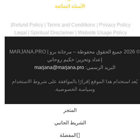
الأسئلة الشائعة
|
Refund Policy
|
Terms and Conditions
|
Privacy Policy
Legal
|
Spiritual Disclaimer
|
Website Usage Policy
© 2026 جميع الحقوق محفوظة – مرجانة برو |
MARJANA.PRO
إعداد وتحرير: حكيم روحاني
البريد الرسمي:
marjana@marjana.pro
يُعد استخدام هذا الموقع إقرارًا بالموافقة على
شروط الاستخدام
وسياسة الخصوصية
.
المتجر
الشريط الجانبي
المفضلة