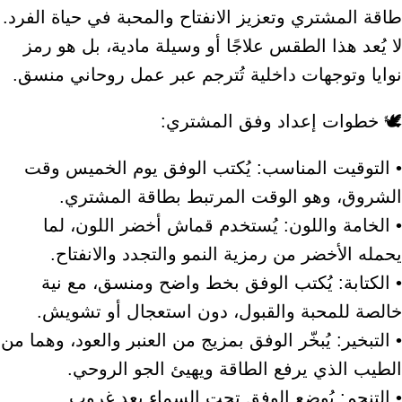
طاقة المشتري وتعزيز الانفتاح والمحبة في حياة الفرد.
لا يُعد هذا الطقس علاجًا أو وسيلة مادية، بل هو رمز
نوايا وتوجهات داخلية تُترجم عبر عمل روحاني منسق.
🕊 خطوات إعداد وفق المشتري:
• التوقيت المناسب: يُكتب الوفق يوم الخميس وقت
الشروق، وهو الوقت المرتبط بطاقة المشتري.
• الخامة واللون: يُستخدم قماش أخضر اللون، لما
يحمله الأخضر من رمزية النمو والتجدد والانفتاح.
• الكتابة: يُكتب الوفق بخط واضح ومنسق، مع نية
خالصة للمحبة والقبول، دون استعجال أو تشويش.
• التبخير: يُبخّر الوفق بمزيج من العنبر والعود، وهما من
الطيب الذي يرفع الطاقة ويهيئ الجو الروحي.
• التنجم: يُوضع الوفق تحت السماء بعد غروب