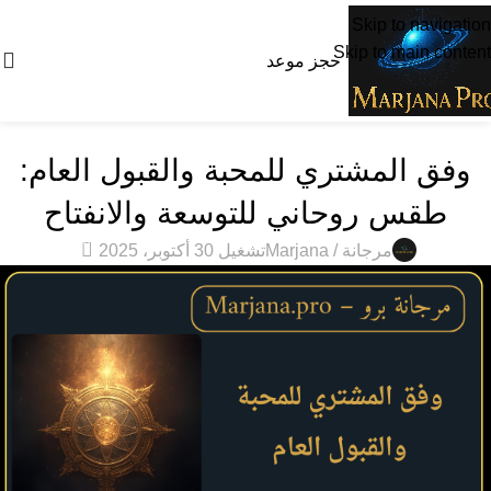
Skip to navigation
Skip to main content
0
0.00
$
دخول / تسجيل
حجز موعد
مقالات
وفق المشتري للمحبة والقبول العام:
طقس روحاني للتوسعة والانفتاح
0
مرجانة / Marjana
تشغيل 30 أكتوبر، 2025