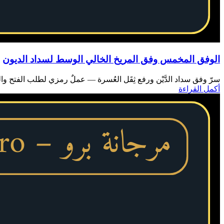
الوفق المخمس وفق المريخ الخالي الوسط لسداد الديون
سرّ وفق سداد الدَّيْن ورفع ثِقَل العُسرة — عملٌ رمزي لطلب الفتح والتي
أكمل القراءة