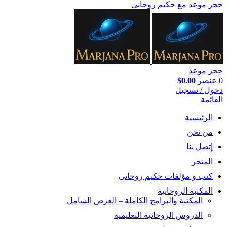
حجز موعد مع حكيم روحانى
حجز موعد
0
عنصر
0.00
$
دخول / تسجيل
القائمة
الرئيسية
من نحن
إتصل بنا
المتجر
كتب و مؤلفات حكيم روحانى
المكتبة الروحانية
المكتبة والبرامج الكاملة – العرض الشامل
الدروس الروحانية التعليمية