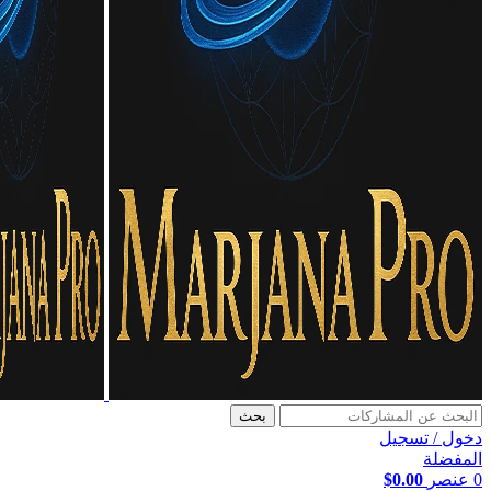
بحث
دخول / تسجيل
المفضلة
0
عنصر
0.00
$