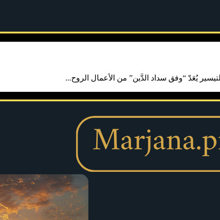
سير يُعَدّ “وفق سداد الدَّين” من الأعمال الروح...