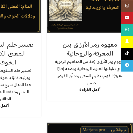
انستجرام
يوتيوب
واتس اب
سناب شات
مفهوم رمز الأرزاق: بين
تفسير حلم الس
المعرفة والروحانية
المعنى الك
تيك توك
الخوف 
مفهوم رمز الأرزاق يُعدّ من المفاهيم الرمزية
تليجرام
التي تناولتها العلوم الروحانية بوصفه إطارًا
تفسير حلم السقوط م
معرفيًا لفهم تنظيم السعي وتدفّق الفرص
ويرتبط غالبًا بالخوف
ضمن...
هذا المقال شرح شا
أكمل القراءة
المنام ودلالاته ا
الحالة 
أكمل 