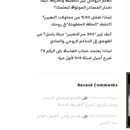
العلم الروحاني بين الحقيقة والخرافة: كيف
تختار المصادر الموثوقة لتعلمك؟
لماذا تفشل 90% من محاولات التغيير؟
اكتشف “الحلقة المفقودة” في روحك
كيف غير “360 سر للتغيير” حياة باسل؟ من
الفوضى إلى التناغم الروحي والمادي
لماذا يعتمد حجاب الغاسلة على الرقم 9؟
شرح أسرار شبكة 9×9 لأول مرة
Recent Comments
مرجانة / Marjana
على
طلسم هرمسي لتيسير
وجلب الرزق | شرح الطريقة الكاملة
Ahmed Elsheikh
على
طلسم رقمي للقبول العام
عند الناس