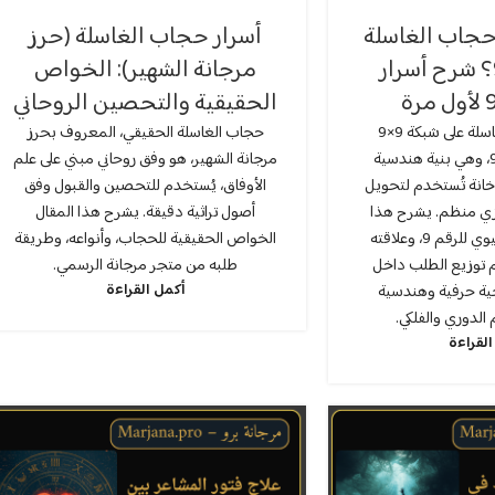
حجاب الغاسلة
أسرار حجاب الغاسلة (حرز
على الرقم 9؟ شرح أسرار
مرجانة الشهير): الخواص
الحقيقية والتحصين الروحاني
يعتمد حجاب الغاسلة على شبكة 9×9
حجاب الغاسلة الحقيقي، المعروف بحرز
المبنية على الرقم 9، وهي بنية هندسية
مرجانة الشهير، هو وفق روحاني مبني على علم
املة تتكون من 81 خانة تُستخدم لتحويل
الأوفاق، يُستخدم للتحصين والقبول وفق
مزي منظم. يشرح هذا
أصول تراثية دقيقة. يشرح هذا المقال
المقال الأساس البنيوي للرقم 9، وعلاقته
الخواص الحقيقية للحجاب، وأنواعه، وطريقة
م توزيع الطلب داخل
طلبه من متجر مرجانة الرسمي.
أكمل القراءة
ية حرفية وهندسية
 الدوري والفلكي.
القراءة