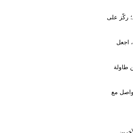
 ركّز على
، اجعل
ن طاولة
واصل مع
آخرين.