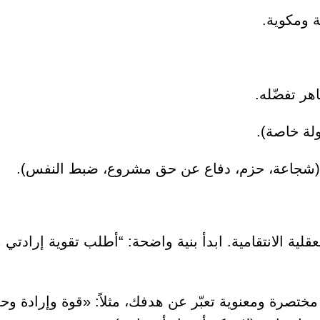
 ومكوية.
ر تفضّله.
لة خاصة).
ك (شجاعة، حزم، دفاع عن حق مشروع، ضبط النفس).
لية الانتقامية. ابدأ بنية واضحة: “أطلب تقوية إرادتي 
تصرة ومعنوية تعبّر عن هدفك، مثلاً: «قوة وإرادة وحم