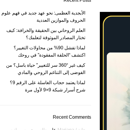
Recent Posts
الأبجدية العظمى: نحو عهد جديد في فهم علوم
الحروف والموازين العددية
العلم الروحاني بين الحقيقة والخرافة: كيف
تختار المصادر الموثوقة لتعلمك؟
لماذا تفشل 90% من محاولات التغيير؟
اكتشف “الحلقة المفقودة” في روحك
كيف غير “360 سر للتغيير” حياة باسل؟ من
الفوضى إلى التناغم الروحي والمادي
لماذا يعتمد حجاب الغاسلة على الرقم 9؟
شرح أسرار شبكة 9×9 لأول مرة
Recent Comments
مرجانة / Marjana
على
طلسم هرمسي لتيسير