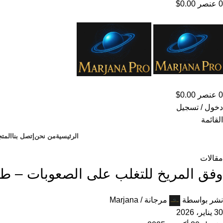
0
عنصر
0.00
$
0
عنصر
0.00
$
دخول / تسجيل
القائمة
الرئيسية
من نحن
إتصل بنا
المتج
مقالات
وفق المريخ للتغلب على الصعوبات – طاقة
نشر بواسطة
مرجانة / Marjana
30 يناير، 2026