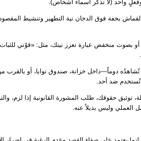
وفعلٍ واحد (لا تذكر أسماء أشخاص).
القماش بخفة فوق الدخان نية التطهير وتنشيط المقصود؛
أو بصوت منخفض عبارة تعزز نيتك، مثل: «قوّني للثبات
اهدُه دوماً—داخل خزانة، صندوق نوايا، أو بالقرب م
 تُستخدم ضد أحد.
 توثيق حقوقك، طلب المشورة القانونية إذا لزم، والت
ل العملي وليس بديلاً عنه.
ال إنما يعتمد على صفاء القصد وعدم الرغبة في إضرار ال