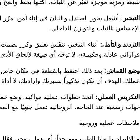
صيغة رمزية موجزة تُعبّر عن الثبات. اكتبها بخط واضح 
التبخير:
أشعل بخور الصندل واللبان في إناء آمن. مرّر 
الإحساس بالثبات والتوازن الداخلي.
الترديد والتأمل:
أثناء التبخير، تنفّس بعمق وكرر بصمت 
قراراتي عادلة وحكيمة». لا توجّه أي صيغة لإلحاق الأذى.
وضع القماش:
بعد ذلك احتفظ بالقطعة في مكان خاص تُش
عملك. الهدف أن تكون تذكيراً بصيرتك وإرادتك، لا أداة
التكريس العملي:
اتخذ خطوات عملية مواكِبة: وضع خطة،
جهات رسمية عند الحاجة. الروحانية تعمل جبهيًا مع العم
ملاحظات عملية وروحية
الالتزام بالنوايا الطيبة مهم جداً؛ أي عمل روحي فعّ