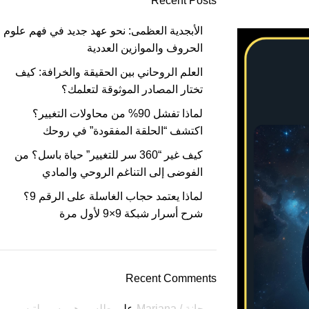
Recent Posts
الأبجدية العظمى: نحو عهد جديد في فهم علوم
الحروف والموازين العددية
العلم الروحاني بين الحقيقة والخرافة: كيف
تختار المصادر الموثوقة لتعلمك؟
لماذا تفشل 90% من محاولات التغيير؟
اكتشف “الحلقة المفقودة” في روحك
كيف غير “360 سر للتغيير” حياة باسل؟ من
الفوضى إلى التناغم الروحي والمادي
لماذا يعتمد حجاب الغاسلة على الرقم 9؟
شرح أسرار شبكة 9×9 لأول مرة
Recent Comments
مرجانة / Marjana
على
طلسم هرمسي لتيسير