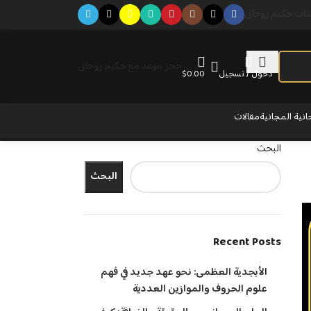
ساب حكيم روحانى
حجز موعد مع حكيم روحانى
دخول / تسجيل
0.00
$
انية المجانية
مقالات
البحث
البحث
Recent Posts
الأبجدية العظمى: نحو عهد جديد في فهم
علوم الحروف والموازين العددية