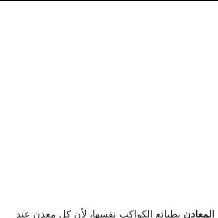
 المعادن
بطبائع الكواكب نفسها، لأن كل معدن عند