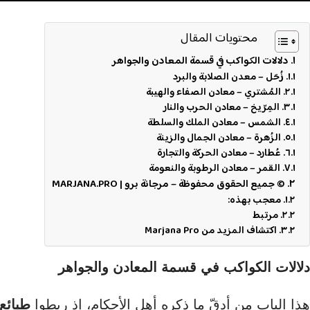
محتويات المقال
دلالات الكواكب في قسمة المعادن والجواهر
زُحَل – معدن الصلابة والبرد
المُشتري – معادن الصفاء والهيبة
المِرّيخ – معادن الحرب والنار
الشمس – معادن الملك والسلطة
الزُهرة – معادن الجمال والزينة
عُطارد – معادن الحركة والتجارة
القمر – معادن الرطوبة والنعومة
© جميع الحقوق محفوظة – مرجانة برو | MARJANA.PRO
معجب بهذه:
مرتبط
اكتشاف المزيد من Marjana Pro
دلالات الكواكب في قسمة المعادن والجواهر
هذا الباب من أدقّ ما ذكره أهل الأحكام، إذ ربطوا
طبائع