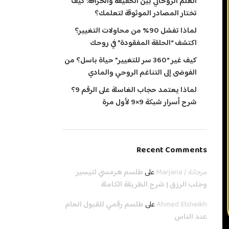
العلم الروحاني بين الحقيقة والخرافة: كيف
تختار المصادر الموثوقة لتعلمك؟
لماذا تفشل 90% من محاولات التغيير؟
اكتشف “الحلقة المفقودة” في روحك
كيف غير “360 سر للتغيير” حياة باسل؟ من
الفوضى إلى التناغم الروحي والمادي
لماذا يعتمد حجاب الغاسلة على الرقم 9؟
شرح أسرار شبكة 9×9 لأول مرة
Recent Comments
مرجانة / Marjana
على
طلسم هرمسي لتيسير
وجلب الرزق | شرح الطريقة الكاملة
Ahmed Elsheikh
على
طلسم رقمي للقبول العام
عند الناس