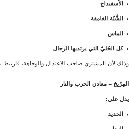
الأسفيداج
الشَّبّة الغامقة
الماس
كل الحُليّ التي يرتديها الرجال
وذلك لأن المشتري صاحب الاعتدال والوجاهة، فارتبط بالم
المِرّيخ – معادن الحرب والنار
فيسبوك
يدل على:
X
انستجرام
الحديد
يوتيوب