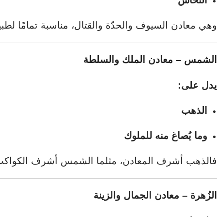
النحاس
واتس اب
وهي معادن السيوف والحدّة والقتال، مناسبة تمامًا لطبيع
سناب شات
تيك توك
الشمس – معادن الملك والسلطة
تليجرام
يدل على:
الذهب
وما يُصاغ منه للملوك
فالذهب أشرف المعادن، مثلما الشمس أشرف الكواكب
الزُهرة – معادن الجمال والزينة