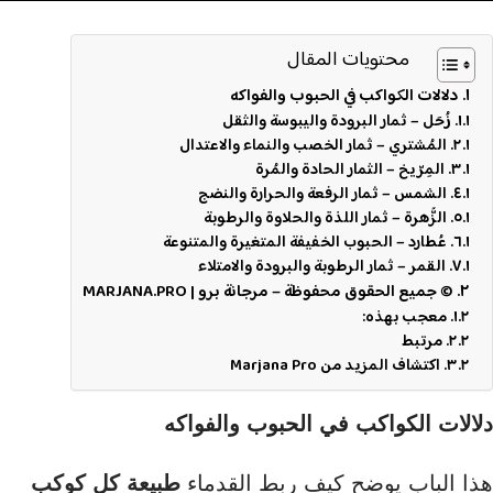
محتويات المقال
دلالات الكواكب في الحبوب والفواكه
زُحَل – ثمار البرودة واليبوسة والثقل
المُشتري – ثمار الخصب والنماء والاعتدال
المِرّيخ – الثمار الحادة والمُرة
الشمس – ثمار الرفعة والحرارة والنضج
الزُّهرة – ثمار اللذة والحلاوة والرطوبة
عُطارد – الحبوب الخفيفة المتغيرة والمتنوعة
القمر – ثمار الرطوبة والبرودة والامتلاء
© جميع الحقوق محفوظة – مرجانة برو | MARJANA.PRO
معجب بهذه:
مرتبط
اكتشاف المزيد من Marjana Pro
دلالات الكواكب في الحبوب والفواكه
هذا الباب يوضح كيف ربط القدماء
طبيعة كل كوكب