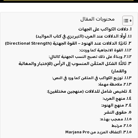
محتويات المقال
دلالات الكواكب على الجهات
أولًا: الدلالات عند العرب (التيريزي في كتاب المواليد)
ثانيًا: الدلالات عند الهنود – القوة الجهتية (Directional Strength)
القوة الاتجاهية كما وردت:
وبناءً على ذلك تصبح النسب الجهتية كالتالي:
ثالثًا: الشكل المثمَّن المنسوب إلى الرأس (للإختبار والمغالبة
والقمار)
توزيع الكواكب في المثمّن كما ورد في النص:
ملاحظة مهمة:
تلخيص شامل للدلالات (منهجين مختلفين):
منهج العرب:
منهج الهنود:
حقوق النشر
معجب بهذه:
مرتبط
اكتشاف المزيد من Marjana Pro