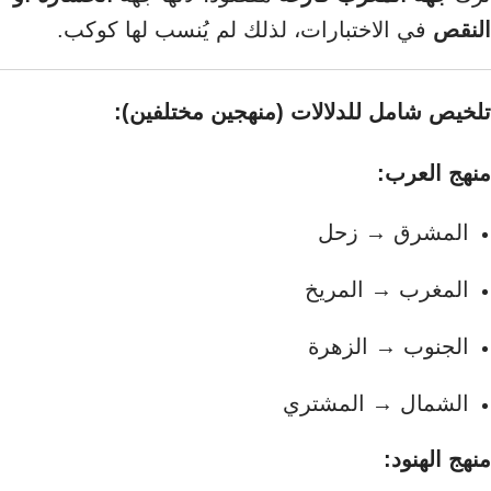
النقص
في الاختبارات، لذلك لم يُنسب لها كوكب.
تلخيص شامل للدلالات (منهجين مختلفين):
منهج العرب:
المشرق → زحل
المغرب → المريخ
الجنوب → الزهرة
الشمال → المشتري
منهج الهنود: