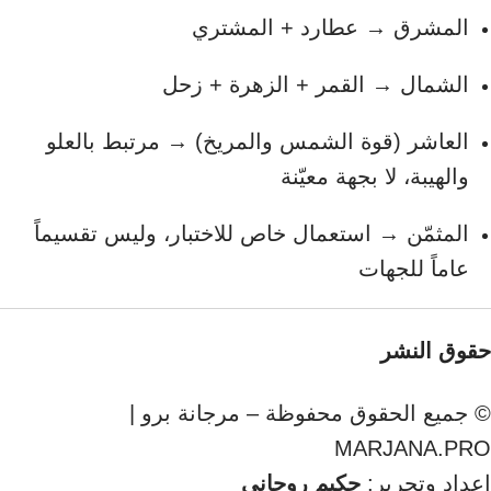
المشرق → عطارد + المشتري
الشمال → القمر + الزهرة + زحل
العاشر (قوة الشمس والمريخ) → مرتبط بالعلو
والهيبة، لا بجهة معيّنة
المثمّن → استعمال خاص للاختبار، وليس تقسيماً
عاماً للجهات
حقوق النشر
© جميع الحقوق محفوظة – مرجانة برو |
MARJANA.PRO
إعداد وتحرير:
حكيم روحاني