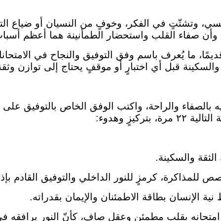
نفسي، وتشتّتٍ في الفكر، وخوفٍ من النسيان أو ضياع الت
ها، وأن صفاء القلب واستحضار الطمأنينة هما أعظم أسباب
يمًا، ما يُعرف باسم وفق التوفيق والنجاح في الامتحانات
 والسكينة قبل أي اختبارٍ أو موقفٍ يحتاج إلى توازن وثق
 فيه بالصفاء والراحة، واكتب الوفق الخاص بالتوفيق على
كيزٍ وهدوء:
لثقة والسكينة.
 للمذاكرة، كرمزٍ للنور الداخلي والتوفيق القادم بإذن
ية الإنسان بطاقة الاطمئنان والإيمان بقدراته.
تحانه بقلبٍ مطمئنٍ وعقلٍ صافٍ، كأنّ النور يرافقه في