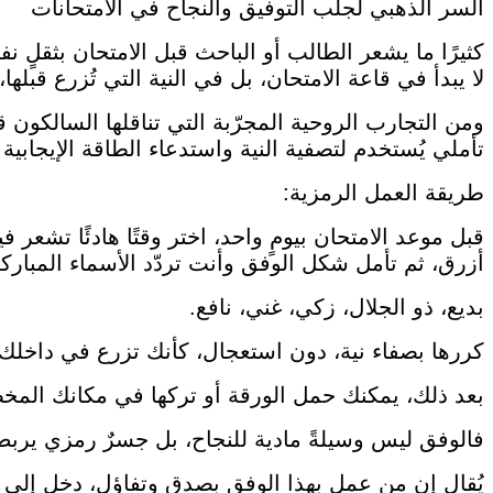
السر الذهبي لجلب التوفيق والنجاح في الامتحانات
كثيرًا ما يشعر الطالب أو الباحث قبل الامتحان بثقلٍ 
لا يبدأ في قاعة الامتحان، بل في النية التي تُزرع قبل
ومن التجارب الروحية المجرّبة التي تناقلها السالكون قد
تأملي يُستخدم لتصفية النية واستدعاء الطاقة الإيجابية
طريقة العمل الرمزية:
قبل موعد الامتحان بيومٍ واحد، اختر وقتًا هادئًا تشعر
أزرق، ثم تأمل شكل الوفق وأنت تردّد الأسماء المباركة التالية ٢٢ مرة، بتر
بديع، ذو الجلال، زكي، غني، نافع.
كررها بصفاء نية، دون استعجال، كأنك تزرع في داخلك ا
بعد ذلك، يمكنك حمل الورقة أو تركها في مكانك المخصص
فالوفق ليس وسيلةً مادية للنجاح، بل جسرٌ رمزي يربط ن
يُقال إن من عمل بهذا الوفق بصدقٍ وتفاؤل، دخل إلى ام