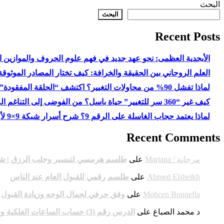
البحث
البحث
Recent Posts
الأبجدية العظمى: نحو عهد جديد في فهم علوم الحروف والموازين ا
العلم الروحاني بين الحقيقة والخرافة: كيف تختار المصادر الموثوق
لماذا تفشل 90% من محاولات التغيير؟ اكتشف “الحلقة المفقودة” في روحك
كيف غير “360 سر للتغيير” حياة باسل؟ من الفوضى إلى التناغم الروحي والمادي
لماذا يعتمد حجاب الغاسلة على الرقم 9؟ شرح أسرار شبكة 9×9 لأول مرة
Recent Comments
مرجانة / Marjana
على
طلسم هرمسي لتيسير وجلب الرزق | شرح
Ahmed Elsheikh
على
طلسم رقمي للقبول العام عند الناس
Mohcen Bounefla
على
وفق حرفي لجمال الوجه وزيادة القبول
د محمد الصباغ
على
الدرس رقم (3) حساب الساعات الفلكية وشرح الأوقات السعيدة والنحيسة وربط الاعمال الروحانية بالساعات