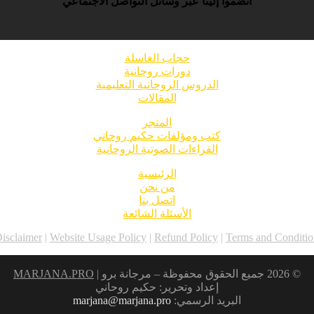
انضموا إلينا عبر وسائل التواصل الاجتماعي
حجاب الغاسلة
دورات روحانية
الدروس الروحانية التعليمية
المقالات
المتجر
كتب ومؤلفات حكيم روحاني
القراءات الصوتية الروحانية
الرئيسية
من نحن
اتصل بنا
الأسئلة الشائعة
Disclaimer
|
Website Usage Policy
|
Refund Policy
|
Terms and Conditio
© 2026 جميع الحقوق محفوظة – مرجانة برو |
MARJANA.PRO
إعداد وتحرير: حكيم روحاني
البريد الرسمي:
marjana@marjana.pro