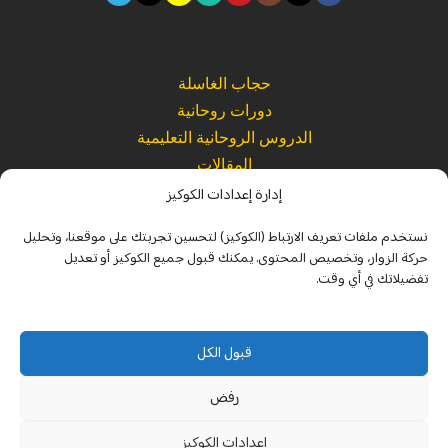
حجاب الغاسلة
دورات روحانية
الدروس الروحانية التعليمية
المقالات
إدارة إعدادات الكوكيز
المتجر
نستخدم ملفات تعريف الارتباط (الكوكيز) لتحسين تجربتك على موقعنا، وتحليل
كتب ومؤلفات حكيم روحاني
حركة الزوار، وتخصيص المحتوى. يمكنك قبول جميع الكوكيز أو تعديل
تفضيلاتك في أي وقت.
القراءات الصوتية الروحانية
الرئيسية
قبول الكل
من نحن
رفض
اتصل بنا
الأسئلة الشائعة
إعدادات الكوكيز