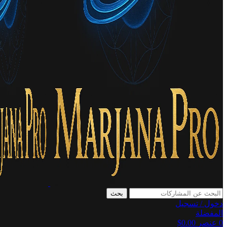
بحث
دخول / تسجيل
المفضلة
0
عنصر
0.00
$