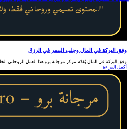
فيسبوك
X
انستجرام
يوتيوب
واتس اب
واتس اب
سناب شات
تيك توك
تليجرام
وفق البركة في المال وجلب اليسر في الرزق
وفق البركة في المال يُقدّم مركز مرجانة برو هذا العمل الروحاني الخ
أكمل القراءة