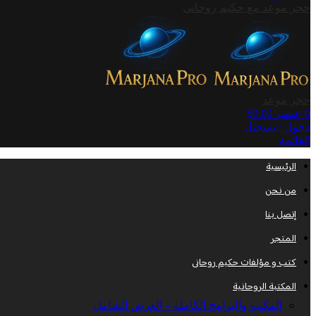
حجز موعد مع حكيم روحانى
حجز موعد
0
عنصر
0.00
$
دخول / تسجيل
القائمة
الرئيسية
من نحن
إتصل بنا
المتجر
كتب و مؤلفات حكيم روحانى
المكتبة الروحانية
المكتبة والبرامج الكاملة – العرض الشامل