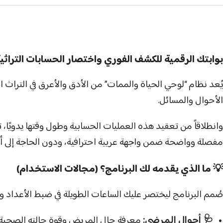
بوابتك الرقمية للكشف الفوري واختصار الحسابات التراث
يُعد نظام “لوحي الحياة والممات” من الأدق والأعرق في التراث ا
الأحوال والمسائل.
وانطلاقاً من تعقيد هذه العمليات الحسابية وطول وقتها يدويًا، 
مفصلة وواضحة ضمن واجهة عربية احترافية، ودون الحاجة إلى أي
💡 ما الذي يقدمه لك البرنامج؟ (مجالات الاستخدام)
صُمم البرنامج ليختصر عليك الساعات الطويلة في ضبط الأعداد و
🩺 أحوال المرضى:
معرفة حال المريض وقوة حالته الصحية و