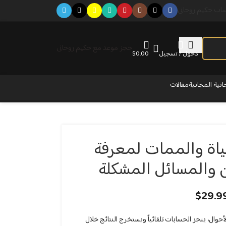
ساب حكيم روحانى
حجز موعد مع حكيم روحانى
دخول / تسجيل
0.00
$
انية المجانية
مقالات
ياة والممات لمعرفة
 والمسائل المشكلة
$
29.9
حوال، ينجز الحسابات تلقائياً ويستخرج النتائج خلال