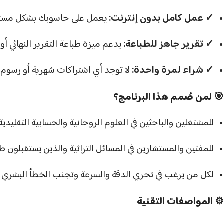
واتس اب
✓ عمل كامل بدون إنترنت:
يعمل على حاسوبك بشكل مستقل ومغلق بنسبة 100% لض
سناب شات
✓ تقرير جاهز للطباعة:
يدعم ميزة طباعة التقرير النهائي أو حفظه بصيغة PDF لتقديمه 
تيك توك
✓ شراء لمرة واحدة:
لا توجد أي اشتراكات شهرية أو رسوم 
تليجرام
🎯 لمن صُمم هذا البرنامج؟
للمشتغلين والباحثين في العلوم الروحانية والحسابية التقليدية.
للمفتين والمستشارين في المسائل التراثية والذين يستقبلون 
لكل من يرغب في تحري الدقة والسرعة وتجنب الخطأ البشري في
⚙️ المواصفات التقنية