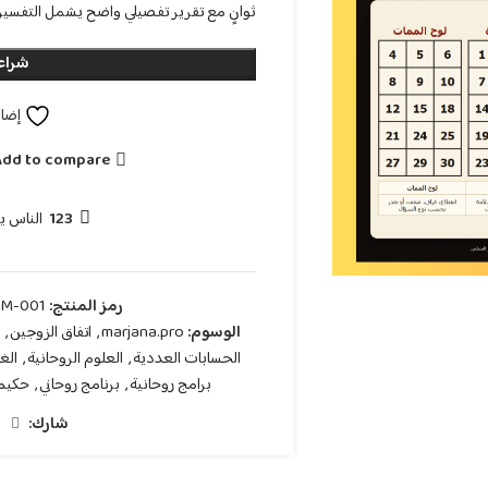
ثوانٍ مع تقرير تفصيلي واضح يشمل التفسير 
شراء 
إضاف
Add to compare
123
الناس ي
رمز المنتج:
M-001
الوسوم:
marjana.pro
,
اتفاق الزوجين
,
الحسابات العددية
,
العلوم الروحانية
,
الغ
برامج روحانية
,
برنامج روحاني
,
حكيم 
شارك: