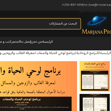
Skip to navigation
+1 210-807-4314
marjana@marjana.p
Skip to main content
الرئيسية
من نحن
إتصل بنا
المتجر
كتب و مؤ
الرئيسية
البرامج الروحانية
برنامج لوحي الحياة والممات لمعرفة الغائب والزوجين و