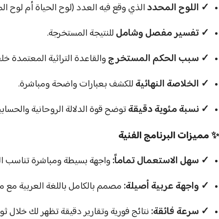
✓
اللوح المحدد
الذي وقع فيه العدد (لوح الحياة أم لوح ال
✓
تفسير مفصل وشامل
للنتيجة المستخرجة.
✓
سبب الحكم المستخرج
والقاعدة التراثية المعتمدة خلف
✓
الخلاصة النهائية
للكشف بعبارات واضحة ومباشرة.
✓
نسبة مئوية دقيقة
توضح قوة الدلالة الروحانية والحسابية
✨ مميزات البرنامج الفنية
فيسبوك
✓ سهل الاستعمال تماماً:
واجهة بسيطة ومباشرة تناسب الم
X
✓ واجهة عربية أصيلة:
مصمم بالكامل باللغة العربية مع م
انستجرام
يوتيوب
✓ سرعة فائقة:
نتائج فورية وتقارير دقيقة تظهر لك خلال ثو