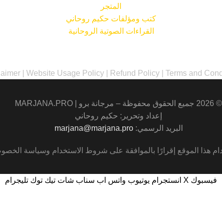
المتجر
كتب ومؤلفات حكيم روحاني
القراءات الصوتية الروحانية
laimer
|
Website Usage Policy
|
Refund Policy
|
Terms and Cond
© 2026 جميع الحقوق محفوظة – مرجانة برو |
MARJANA.PRO
إعداد وتحرير: حكيم روحاني
البريد الرسمي:
marjana@marjana.pro
ام هذا الموقع إقرارًا بالموافقة على
شروط الاستخدام
وسياسة الخصوص
فيسبوك
X
انستجرام
يوتيوب
واتس اب
سناب شات
تيك توك
تليجرام