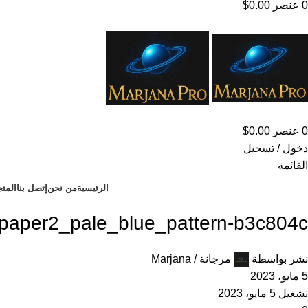
0
عنصر
0.00
$
0
عنصر
0.00
$
دخول / تسجيل
القائمة
الرئيسية
من نحن
إتصل بنا
المتج
paper2_pale_blue_pattern-b3c804c
نشر بواسطة
مرجانة / Marjana
5 مايو، 2023
تشغيل 5 مايو، 2023