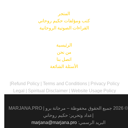
المتجر
كتب ومؤلفات حكيم روحاني
القراءات الصوتية الروحانية
الرئيسية
من نحن
اتصل بنا
الأسئلة الشائعة
|
Refund Policy
|
Terms and Conditions
|
Privacy Policy
Legal
|
Spiritual Disclaimer
|
Website Usage Policy
© 2026 جميع الحقوق محفوظة – مرجانة برو |
MARJANA.PRO
إعداد وتحرير: حكيم روحاني
البريد الرسمي:
marjana@marjana.pro