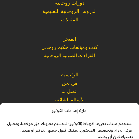
دورات روحانية
الدروس الروحانية التعليمية
المقالات
المتجر
كتب ومؤلفات حكيم روحاني
القراءات الصوتية الروحانية
الرئيسية
من نحن
اتصل بنا
الأسئلة الشائعة
إدارة إعدادات الكوكيز
Website
|
Refund Policy
|
Terms and Conditions
|
Privacy Policy
نستخدم ملفات تعريف الارتباط (الكوكيز) لتحسين تجربتك على موقعنا، وتحليل
Legal
|
Spiritual Disclaimer
|
Usage Policy
حركة الزوار، وتخصيص المحتوى. يمكنك قبول جميع الكوكيز أو تعديل
تفضيلاتك في أي وقت.