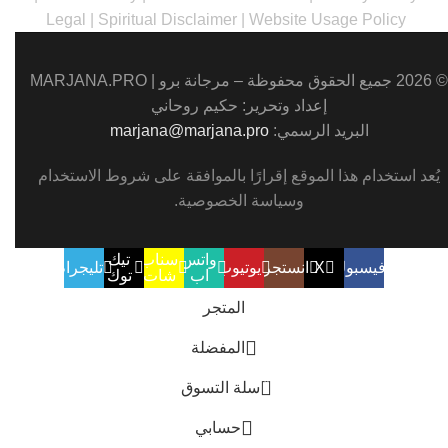
Legal
|
Spiritual Disclaimer
|
Website Usage Policy
© 2026 جميع الحقوق محفوظة – مرجانة برو |
MARJANA.PRO
إعداد وتحرير: حكيم روحاني
البريد الرسمي:
marjana@marjana.pro
يُعد استخدام هذا الموقع إقرارًا بالموافقة على
شروط الاستخدام
وسياسة الخصوصية
.
واتس
سناب
تيك
فيسبوك
X
انستجرام
يوتيوب
تليجرام
اب
شات
توك
المتجر
المفضلة
0
سلة التسوق
حسابي