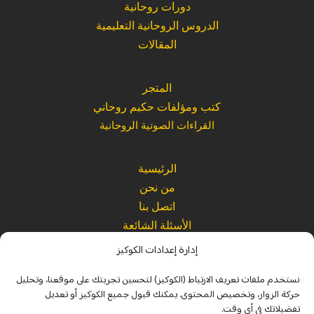
دورات روحانية
الدروس الروحانية التعليمية
المقالات
المتجر
كتب ومؤلفات حكيم روحاني
القراءات الصوتية الروحانية
الرئيسية
من نحن
اتصل بنا
الأسئلة الشائعة
إدارة إعدادات الكوكيز
Website
|
Refund Policy
|
Terms and Conditions
|
Privacy Policy
نستخدم ملفات تعريف الارتباط (الكوكيز) لتحسين تجربتك على موقعنا، وتحليل
Legal
|
Spiritual Disclaimer
|
Usage Policy
حركة الزوار، وتخصيص المحتوى. يمكنك قبول جميع الكوكيز أو تعديل
تفضيلاتك في أي وقت.