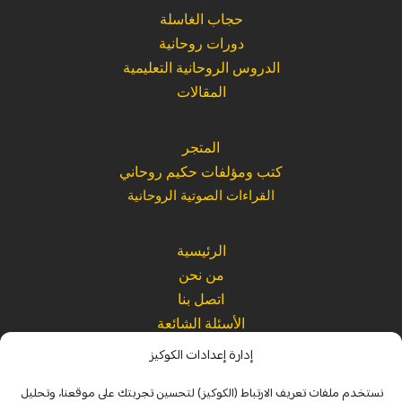
حجاب الغاسلة
دورات روحانية
الدروس الروحانية التعليمية
المقالات
المتجر
كتب ومؤلفات حكيم روحاني
القراءات الصوتية الروحانية
الرئيسية
من نحن
اتصل بنا
الأسئلة الشائعة
إدارة إعدادات الكوكيز
Website
|
Refund Policy
|
Terms and Conditions
|
Privacy Policy
نستخدم ملفات تعريف الارتباط (الكوكيز) لتحسين تجربتك على موقعنا، وتحليل
Legal
|
Spiritual Disclaimer
|
Usage Policy