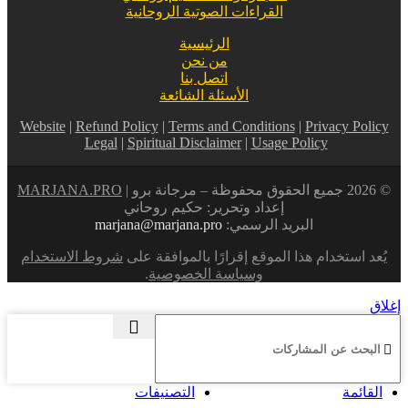
القراءات الصوتية الروحانية
الرئيسية
من نحن
اتصل بنا
الأسئلة الشائعة
Website
|
Refund Policy
|
Terms and Conditions
|
Privacy Policy
Legal
|
Spiritual Disclaimer
|
Usage Policy
© 2026 جميع الحقوق محفوظة – مرجانة برو |
MARJANA.PRO
إعداد وتحرير: حكيم روحاني
البريد الرسمي:
marjana@marjana.pro
يُعد استخدام هذا الموقع إقرارًا بالموافقة على
شروط الاستخدام
وسياسة الخصوصية
.
إغلاق
القائمة
التصنيفات