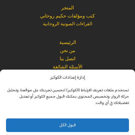
المتجر
كتب ومؤلفات حكيم روحاني
القراءات الصوتية الروحانية
الرئيسية
من نحن
اتصل بنا
الأسئلة الشائعة
إدارة إعدادات الكوكيز
Website
|
Refund Policy
|
Terms and Conditions
|
Privacy Policy
نستخدم ملفات تعريف الارتباط (الكوكيز) لتحسين تجربتك على موقعنا، وتحليل
Legal
|
Spiritual Disclaimer
|
Usage Policy
حركة الزوار، وتخصيص المحتوى. يمكنك قبول جميع الكوكيز أو تعديل
تفضيلاتك في أي وقت.
© 2026 جميع الحقوق محفوظة – مرجانة برو |
MARJANA.PRO
إعداد وتحرير: حكيم روحاني
قبول الكل
البريد الرسمي:
marjana@marjana.pro