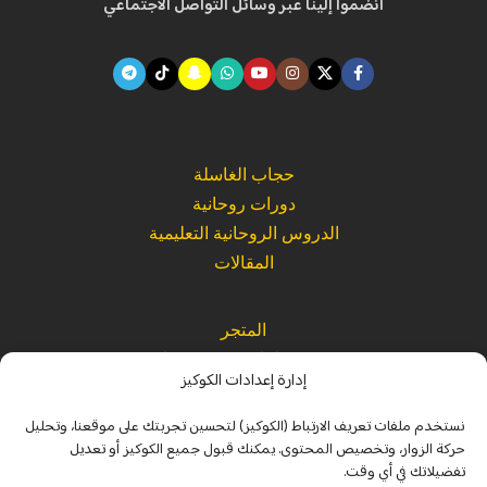
انضموا إلينا عبر وسائل التواصل الاجتماعي
حجاب الغاسلة
دورات روحانية
الدروس الروحانية التعليمية
المقالات
المتجر
كتب ومؤلفات حكيم روحاني
إدارة إعدادات الكوكيز
القراءات الصوتية الروحانية
نستخدم ملفات تعريف الارتباط (الكوكيز) لتحسين تجربتك على موقعنا، وتحليل
حركة الزوار، وتخصيص المحتوى. يمكنك قبول جميع الكوكيز أو تعديل
الرئيسية
تفضيلاتك في أي وقت.
من نحن