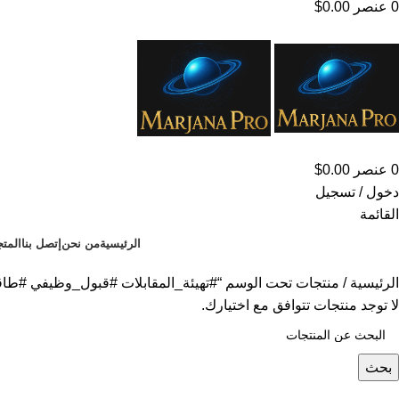
0
عنصر
0.00
$
0
عنصر
0.00
$
دخول / تسجيل
القائمة
الرئيسية
من نحن
إتصل بنا
المتج
الرئيسية
منتجات تحت الوسم “#تهيئة_المقابلات #قبول_وظيفي #طا
لا توجد منتجات تتوافق مع اختيارك.
بحث