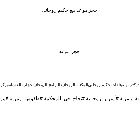
حجز موعد مع حكيم روحانى
حجز موعد
ر
كتب و مؤلفات حكيم روحانى
المكتبة الروحانية
البرامج الروحانية
حجاب الغاسلة
مركز ا
قة_رمزية #أسرار_روحانية #نجاح_في_المحكمة #طقوس_رمزية #مرجا