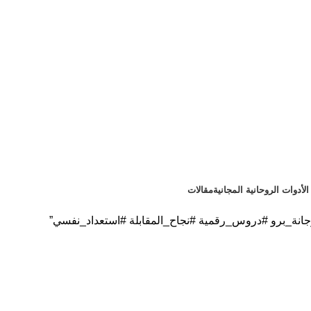
لأدوات الروحانية المجانية
مقالات
نة_برو #دروس_رقمية #نجاح_المقابلة #استعداد_نفسي”