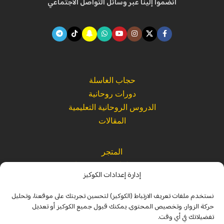
انضموا إلينا عبر وسائل التواصل الاجتماعي
حجاب الغاسلة
دورات روحانية
الدروس الروحانية التعليمية
المقالات
المتجر
كتب ومؤلفات حكيم روحاني
إدارة إعدادات الكوكيز
القراءات الصوتية الروحانية
نستخدم ملفات تعريف الارتباط (الكوكيز) لتحسين تجربتك على موقعنا، وتحليل
حركة الزوار، وتخصيص المحتوى. يمكنك قبول جميع الكوكيز أو تعديل
الرئيسية
تفضيلاتك في أي وقت.
من نحن