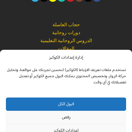
حجاب الغاسلة
دورات روحانية
الدروس الروحانية التعليمية
المقالات
إدارة إعدادات الكوكيز
المتجر
نستخدم ملفات تعريف الارتباط (الكوكيز) لتحسين تجربتك على موقعنا، وتحليل
كتب ومؤلفات حكيم روحاني
حركة الزوار، وتخصيص المحتوى. يمكنك قبول جميع الكوكيز أو تعديل
تفضيلاتك في أي وقت.
القراءات الصوتية الروحانية
الرئيسية
قبول الكل
من نحن
رفض
اتصل بنا
الأسئلة الشائعة
إعدادات الكوكيز