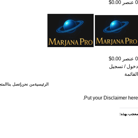
0
عنصر
0.00
$
0
عنصر
0.00
$
دخول / تسجيل
القائمة
الرئيسية
من نحن
إتصل بنا
المتج
Put your Disclaimer here.
معجب بهذه: