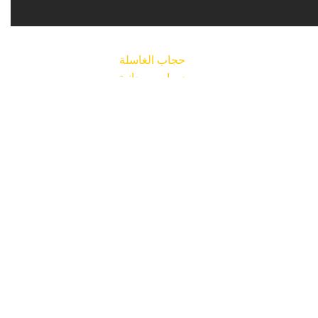
حجاب الغاسلة
دورات روحانية
الدروس الروحانية التعليمية
المقالات
Legal
|
Spiritual Disc
ية
.